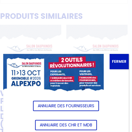
PRODUITS SIMILAIRES
FERMER
VOTRE
VOTRE
PUBLICITÉ SUR
PUBLICITÉ SUR
ANNUAIRE DES FOURNISSEURS
LES BADGES
LE CATALOGUE
DES VISITEURS
PAPIER DU
(BADGES
SALON
ANNUAIRE DES CHR ET MDB
TÉLÉCHARGÉS
(BANDEAU