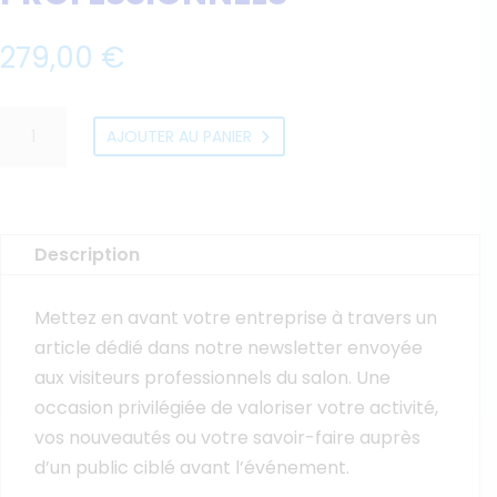
279,00
€
quantité
AJOUTER AU PANIER
de
Article
dans
newsletter
Description
envoyée
aux
Mettez en avant votre entreprise à travers un
visiteurs
article dédié dans notre newsletter envoyée
professionnels
aux visiteurs professionnels du salon. Une
occasion privilégiée de valoriser votre activité,
vos nouveautés ou votre savoir-faire auprès
d’un public ciblé avant l’événement.