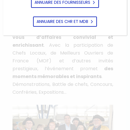
D’ACTUALITÉS !
ANNUAIRE DES FOURNISSEURS
Le salon propose une multitude
ANNUAIRE DES CHR ET MDB
d’animations pour garantir
un rendez-
vous d’affaires convivial et
enrichissant
. Avec la participation de
Chefs Locaux, de Meilleurs Ouvriers de
France (MOF) et d’autres invités
prestigieux, l’événement promet
des
moments mémorables et inspirants
.
Démonstrations, Battle de chefs, Concours,
Confréries, Expositions…