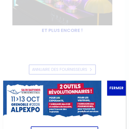
ET PLUS ENCORE !
ANNUAIRE DES FOURNISSEURS
FERMER
3 JOURS D’ANIMATIONS,
DE CONCOURS ET DE
CONFÉRENCES