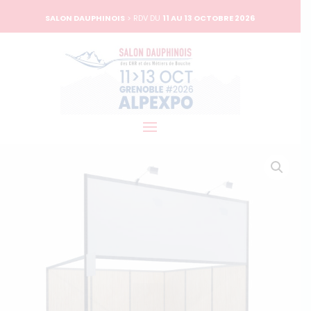
SALON DAUPHINOIS
> RDV DU
11 AU 13 OCTOBRE 2026