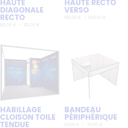
HAUTE
HAUTE RECTO
DIAGONALE
VERSO
RECTO
Plage
160,00
€
–
500,00
€
Plage
de
155,00
€
–
310,00
€
de
prix :
prix :
160,00 €
155,00 €
à
à
500,00 €
310,00 €
HABILLAGE
BANDEAU
CLOISON TOILE
PÉRIPHÉRIQUE
TENDUE
Plage
59,00
€
–
79,00
€