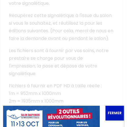
votre signalétique.
Récupérez cette signalétique à l'issue du salon
si vous le souhaitez, et réutilisez la pour les
éditions suivantes. (Pour cela, merci de nous en
faire la demande avant ou pendant le salon).
Les fichiers sont à fournir par vos soins, notre
prestaire se charge pour vous de
l'impression, la pose et dépose de votre
signalétique.
Fichiers à fournir en PDF HD à taille réelle :
1m = 952mm x 1000mm
2m = 1935mm x 1000mm
3m = 2920mm x 1000mm
FERMER
4m = 3905mm x 1000mm