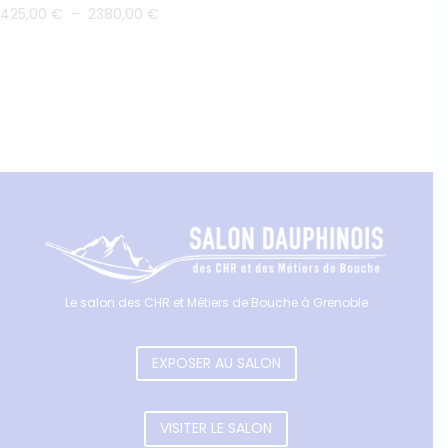
Plage
de
425,00
€
–
2380,00
€
de
prix :
prix :
59,00 €
425,00 €
à
à
79,00 €
2380,00 €
Le salon des CHR et Métiers de Bouche à Grenoble
EXPOSER AU SALON
VISITER LE SALON