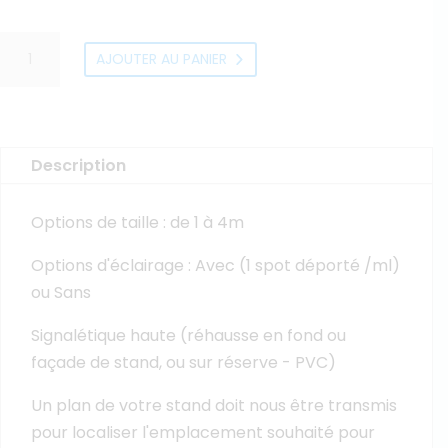
quantité
AJOUTER AU PANIER
de
Signalétique
haute
recto
Description
Options de taille : de 1 à 4m
Options d'éclairage : Avec (1 spot déporté /ml)
ou Sans
Signalétique haute (réhausse en fond ou
façade de stand, ou sur réserve - PVC)
Un plan de votre stand doit nous être transmis
pour localiser l'emplacement souhaité pour