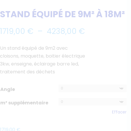
STAND ÉQUIPÉ DE 9M² À 18M²
Plage
1719,00
€
–
4238,00
€
de
prix :
Un stand équipé de 9m2 avec
1719,00 €
cloisons, moquette, boitier électrique
à
3kw, enseigne, éclairage barre led,
4238,00 €
traitement des déchets
Angle
m² supplémentaire
Effacer
1719,00
€