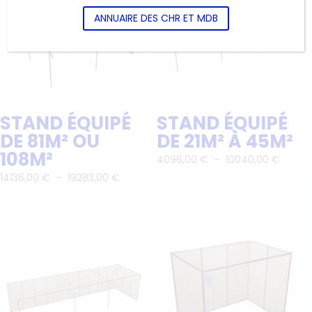
ANNUAIRE DES CHR ET MDB
STAND ÉQUIPÉ
STAND ÉQUIPÉ
DE 81M² OU
DE 21M² À 45M²
108M²
Plage
4096,00
€
–
10040,00
€
Plage
de
14136,00
€
–
19283,00
€
de
prix :
prix :
4096,
14136,00 €
à
à
10040,
19283,00 €