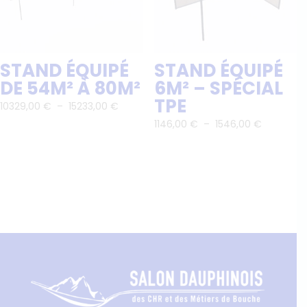
STAND ÉQUIPÉ
STAND ÉQUIPÉ
DE 54M² À 80M²
6M² – SPÉCIAL
TPE
Plage
10329,00
€
–
15233,00
€
de
Plage
1146,00
€
–
1546,00
€
prix :
de
10329,00 €
prix :
à
1146,00 €
15233,00 €
à
1546,00 