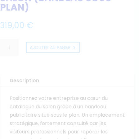
PLAN)
319,00
€
quantité
AJOUTER AU PANIER
de
Votre
publicité
sur
Description
le
catalogue
Positionnez votre entreprise au cœur du
papier
catalogue du salon grâce à un bandeau
du
publicitaire situé sous le plan. Un emplacement
salon
stratégique, fortement consulté par les
(bandeau
visiteurs professionnels pour repérer les
sous