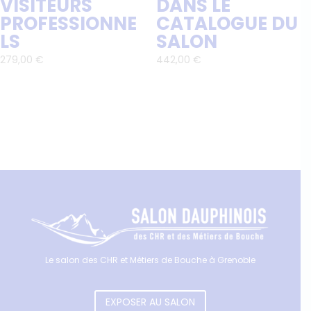
VISITEURS
DANS LE
PROFESSIONNE
CATALOGUE DU
LS
SALON
279,00
€
442,00
€
Le salon des CHR et Métiers de Bouche à Grenoble
EXPOSER AU SALON