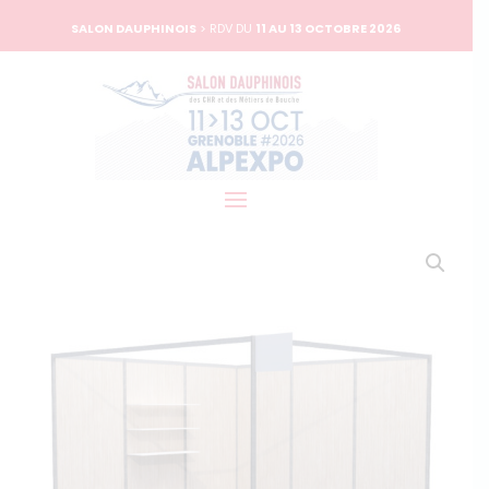
SALON DAUPHINOIS
> RDV DU
11 AU 13 OCTOBRE 2026