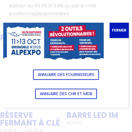
Bastien au 05 59 31 11 66 ou par e-mail :
b.solhonne@expomedia.fr
FERMER
PRODUITS SIMILAIRES
ANNUAIRE DES FOURNISSEURS
ANNUAIRE DES CHR ET MDB
RÉSERVE
BARRE LED 1M
FERMANT À CLÉ
50,00
€
Plage
179,00
€
–
340,00
€