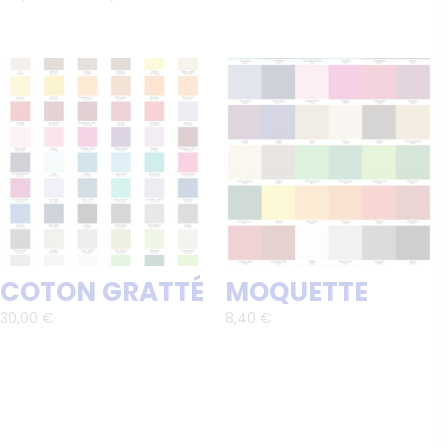
de
prix :
179,00 €
à
340,00 €
COTON GRATTÉ
MOQUETTE
30,00
€
8,40
€