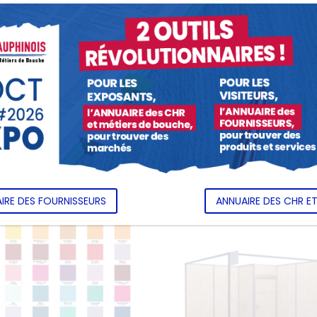
stallation (passage sous la moquette et sortie de la prise
 transmis pour localiser l'emplacement souhaité de votre
ter ces commandes une fois sur place.
tez Bastien 05 59 31 11 66 ou par e-mail : b.solhonne@exp
IRE DES FOURNISSEURS
ANNUAIRE DES CHR E