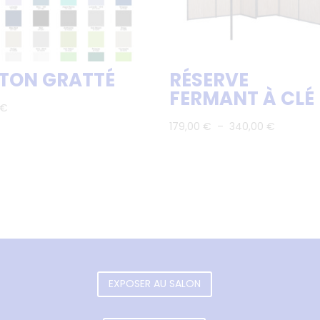
TON GRATTÉ
RÉSERVE
FERMANT À CLÉ
€
Plage
179,00
€
–
340,00
€
de
prix :
179,00 €
à
340,00 €
EXPOSER AU SALON