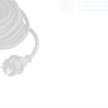
quantité
AJOUTER AU PA
de
Rallonge
sous
moquette