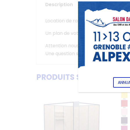
Description
Location de rallonge (câble plat) + in
Un plan de votre stand doit nous être
Attention nous ne pourrons plus trai
Une question sur ce produit ? Contac
PRODUITS SIMILAIRES
ANNUA