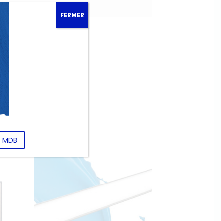
FERMER
)
 prise.
omedia.fr
T MDB