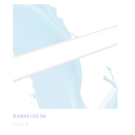
BARRE LED 1M
50,00
€